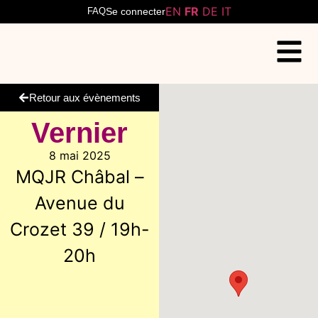
EN
FR
DE
IT
FAQ
Se connecter
Retour aux évènements
Vernier
8 mai 2025
MQJR Châbal –
Avenue du
Crozet 39 / 19h-
20h