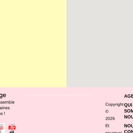
ge
AG
nsemble
Copyright
QUI
aines
SO
©
s !
NOU
2026
Et
NO
CO
pourquoi