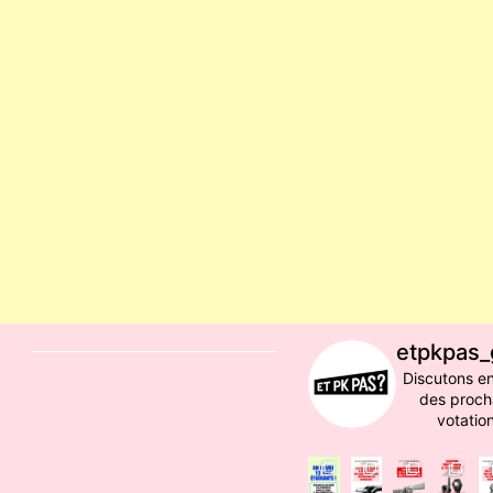
etpkpas_
Discutons e
des proch
votation