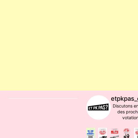
etpkpas_
Discutons e
des proch
votation