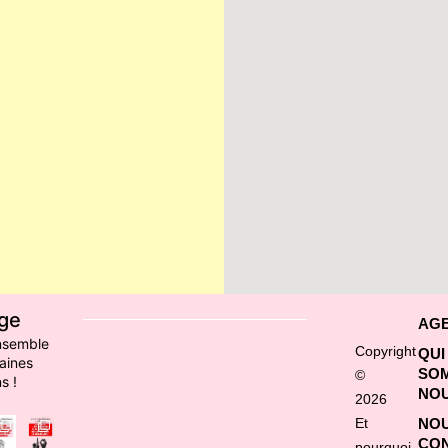
ge
AG
nsemble
Copyright
QUI
aines
SO
©
s !
NOU
2026
Et
NO
CO
pourquoi