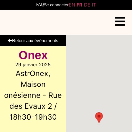
EN
FR
DE
IT
FAQ
Se connecter
Retour aux évènements
Onex
29 janvier 2025
AstrOnex,
Maison
onésienne - Rue
des Evaux 2 /
18h30-19h30